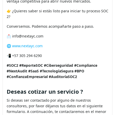
ventaja competitiva para abrir nuevos mercados.
👉 ¿Quieres saber si estás listo para iniciar tu proceso SOC
2?
Conversemos. Podemos acompañarte paso a paso.
📩 info@nextayc.com
🌐
www.nextayc.com
📲 +57 305 294 6290
#SOC2
#ReporteSOC
#Ciberseguridad
#Compliance
#NextAudit
#SaaS
#TecnologíaSegura
#BPO
#ConfianzaEmpresarial
#AuditoríaSOC2
Deseas cotizar un servicio ?
Si deseas ser contactado por alguno de nuestros
consultores, por favor déjanos tus datos en el siguiente
formulario. A continuación, te contactaremos en el menor