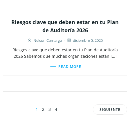
Riesgos clave que deben estar en tu Plan
de Auditoría 2026
Nelson Camargo
-
diciembre 5, 2025
Riesgos clave que deben estar en tu Plan de Auditoría
2026 Sabemos que muchas organizaciones están […]
READ MORE
Posts
Posts
Page
Page
Page
Page
1
2
3
4
SIGUIENTE
navigation
navigat