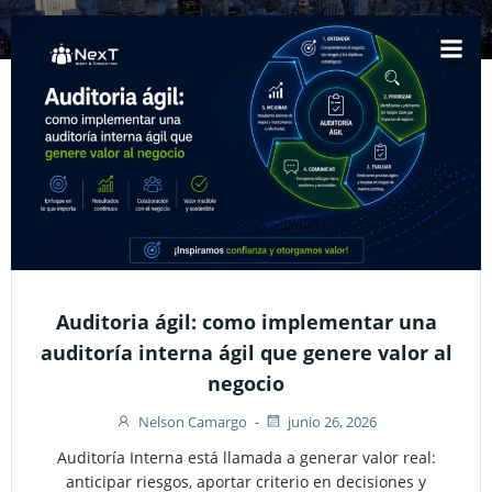
Saltar
al
contenido
Auditoria ágil: como implementar una
auditoría interna ágil que genere valor al
negocio
Nelson Camargo
-
junio 26, 2026
Auditoría Interna está llamada a generar valor real:
anticipar riesgos, aportar criterio en decisiones y