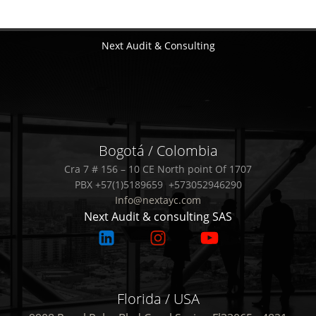
Next Audit & Consulting
Bogotá / Colombia
Cra 7 # 156 – 10 CE North point Of 1707
PBX +57(1)5189659 +573052946290
Info@nextayc.com
Next Audit & consulting SAS
Florida / USA