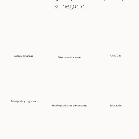
su negocio
Oil & Gas
Banca y Finanzas
Telecomunicaciones
Transporte y Logística
Retail y productos de consumo
Educación