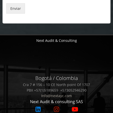
Enviar
Next Audit & Consulting
Bogotá / Colombia
Cra 7 # 156 – 10 CE North point Of 1707
PBX +57(1)5189659 +573052946290
Info@nextayc.com
Next Audit & consulting SAS