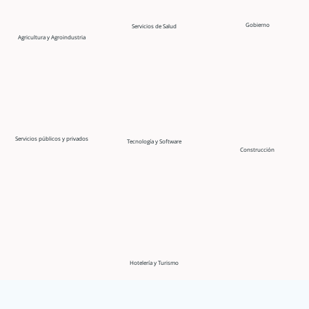
Gobierno
Servicios de Salud
Agricultura y Agroindustria
Servicios públicos y privados
Tecnología y Software
Construcción
Hotelería y Turismo