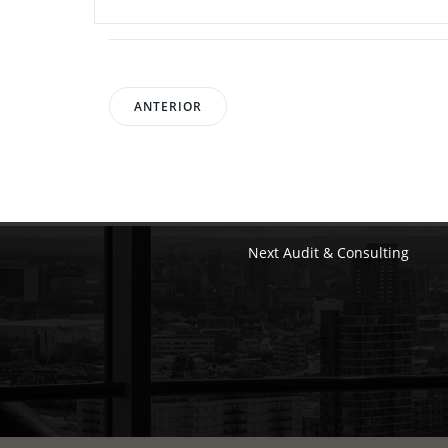
Posts
Posts
ANTERIOR
navigation
navigation
Next Audit & Consulting