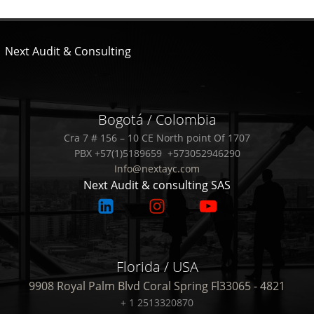
Next Audit & Consulting
Bogotá / Colombia
Cra 7 # 156 – 10 CE North point Of 1707
PBX +57(1)5189659 +573052946290
Info@nextayc.com
Next Audit & consulting SAS
Florida / USA
9908 Royal Palm Blvd Coral Spring Fl33065 - 4821
+ 1 2513320870