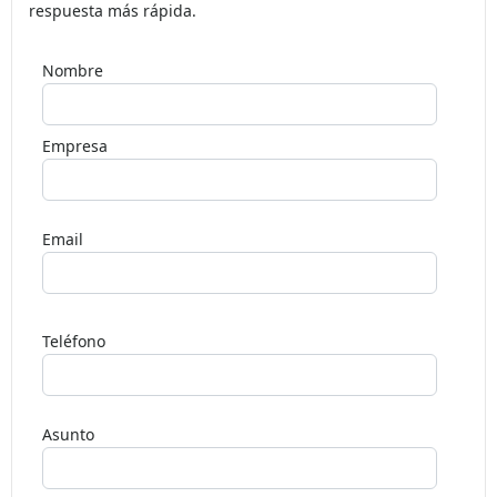
respuesta más rápida.
Nombre
Empresa
Email
Deja
este
Teléfono
campo
en
blanco,
Asunto
por
favor.