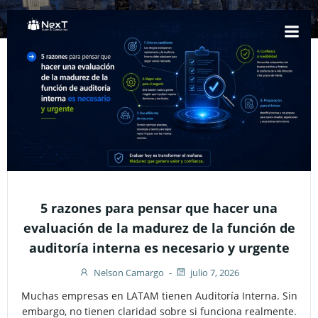
Saltar
al
contenido
5 razones para pensar que hacer una
evaluación de la madurez de la función de
auditoría interna es necesario y urgente
Nelson Camargo
-
julio 7, 2026
Muchas empresas en LATAM tienen Auditoría Interna. Sin
embargo, no tienen claridad sobre si funciona realmente.