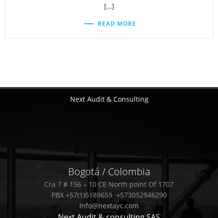
[…]
READ MORE
Next Audit & Consulting
Bogotá / Colombia
Cra 7 # 156 – 10 CE North point Of 1707
PBX +57(1)5189659 +573052946290
Info@nextayc.com
Next Audit & consulting SAS