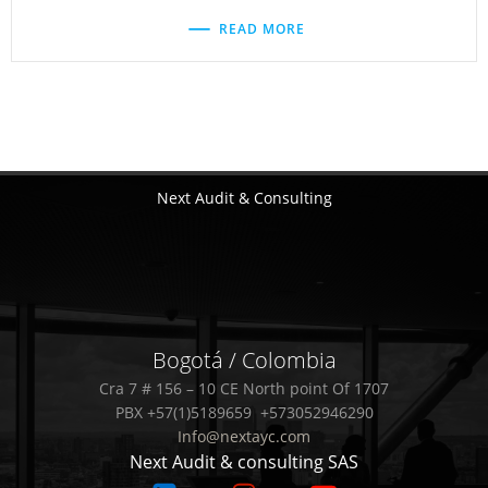
READ MORE
Next Audit & Consulting
Bogotá / Colombia
Cra 7 # 156 – 10 CE North point Of 1707
PBX +57(1)5189659 +573052946290
Info@nextayc.com
Next Audit & consulting SAS