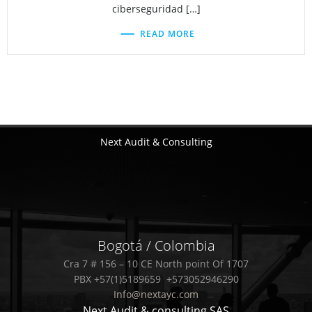
ciberseguridad […]
READ MORE
Next Audit & Consulting
Bogotá / Colombia
Cra 7 # 156 – 10 CE North point Of 1707
PBX +57(1)5189659 +573052946290
Info@nextayc.com
Next Audit & consulting SAS