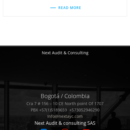
READ MORE
Next Audit & Consulting
Bogotá / Colombia
Cra 7 # 156 – 10 CE North point Of 1707
PBX +57(1)5189659 +573052946290
Info@nextayc.com
Next Audit & consulting SAS