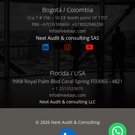
Bogotá / Colombia
Cra 7 # 156 – 10 CE North point Of 1707
PBX +57(1)5189659 +573052946290
Info@nextayc.com
Next Audit & consulting SAS
Florida / USA
9908 Royal Palm Blvd Coral Spring Fl33065 - 4821
+ 1 2513320870
Info@nextayc.com
Next Audit & consulting LLC
© 2026 Next Audit & Consulting