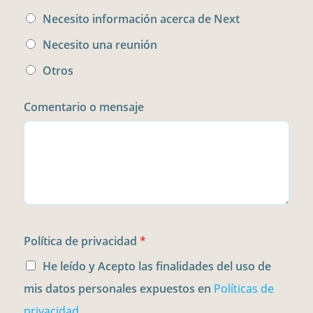
t
C
*
Necesito información acerca de Next
o
e
Necesito una reunión
*
l
Otros
u
l
Comentario o mensaje
a
r
*
Política de privacidad
*
He leído y Acepto las finalidades del uso de
mis datos personales expuestos en
Políticas de
privacidad