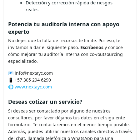
Mayor confianza ante reguladores y
junta directiva.
Flexibilidad y eficiencia sin más personal
fijo.
Detección y corrección rápida de riesgos
reales.
Potencia tu auditoría interna con apoyo
experto
No dejes que la falta de recursos te limite. Por eso, te
invitamos a dar el siguiente paso.
Escríbenos
y conoce
cómo mejorar tu auditoría interna con co-/outsourcing
especializado.
📧
info@nextayc.com
📱 +57 305 294 6290
🌐
www.nextayc.com
Deseas cotizar un servicio?