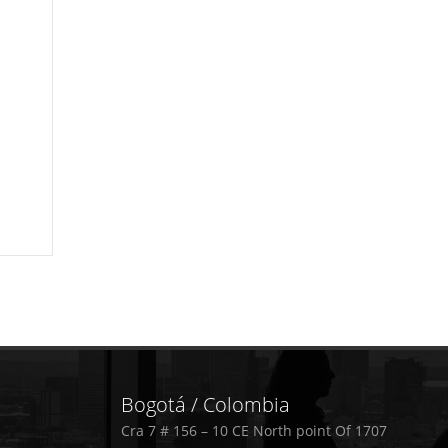
Bogotá / Colombia
Cra 7 # 156 – 10 CE North point Of 1707