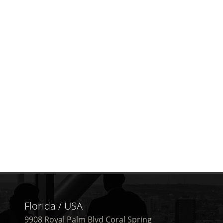
Florida / USA
9908 Royal Palm Blvd Coral Spring