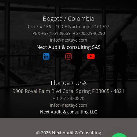
Bogotá / Colombia
Cra 7 # 156 – 10 CE North point Of 1707
PBX +57(1)5189659 +573052946290
Info@nextayc.com
Next Audit & consulting SAS
Florida / USA
9908 Royal Palm Blvd Coral Spring Fl33065 - 4821
+ 1 2513320870
Info@nextayc.com
Next Audit & consulting LLC
© 2026 Next Audit & Consulting