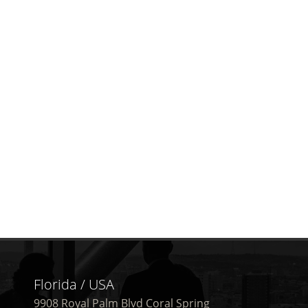
Florida / USA
9908 Royal Palm Blvd Coral Spring