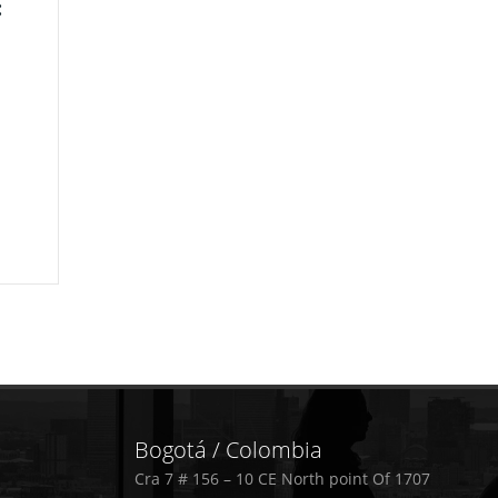
:
Bogotá / Colombia
Cra 7 # 156 – 10 CE North point Of 1707