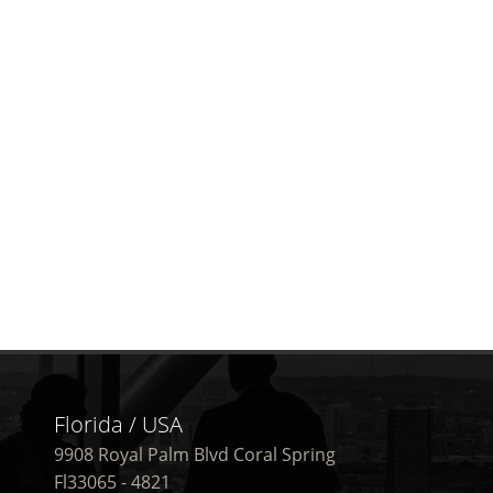
Florida / USA
9908 Royal Palm Blvd Coral Spring
Fl33065 - 4821