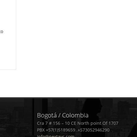
to
Bogotá / Colombia
Cra 7 # 156 – 10 CE North point Of 1707
PBX +57(1)5189659 +573052946290
Info@nextayc.com