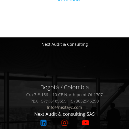
Next Audit & Consulting
Bogotá / Colombia
Cra 7 # 156 – 10 CE North point Of 1707
PBX +57(1)5189659 +573052946290
Info@nextayc.com
Next Audit & consulting SAS