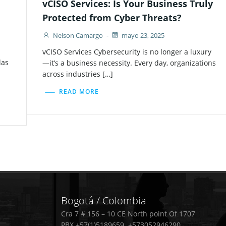
vCISO Services: Is Your Business Truly
Protected from Cyber Threats?
Nelson Camargo
-
mayo 23, 2025
vCISO Services Cybersecurity is no longer a luxury
las
—it’s a business necessity. Every day, organizations
across industries […]
READ MORE
Bogotá / Colombia
Cra 7 # 156 – 10 CE North point Of 1707
PBX +57(1)5189659 +573052946290