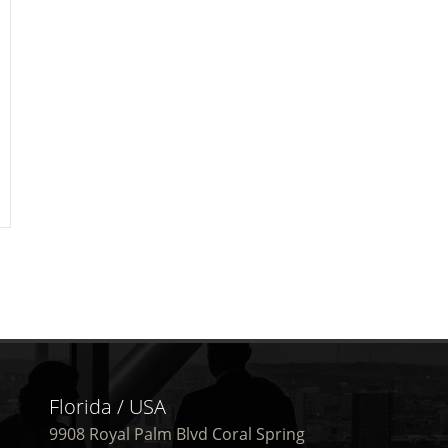
Florida / USA
9908 Royal Palm Blvd Coral Spring