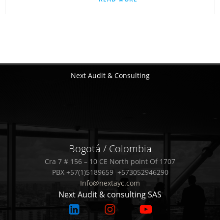
Next Audit & Consulting
Bogotá / Colombia
Cra 7 # 156 – 10 CE North point Of 1707
PBX +57(1)5189659 +573052946290
Info@nextayc.com
Next Audit & consulting SAS