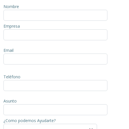
Nombre
Empresa
Email
Deja
este
Teléfono
campo
en
blanco,
Asunto
por
favor.
¿Como podemos Ayudarte?