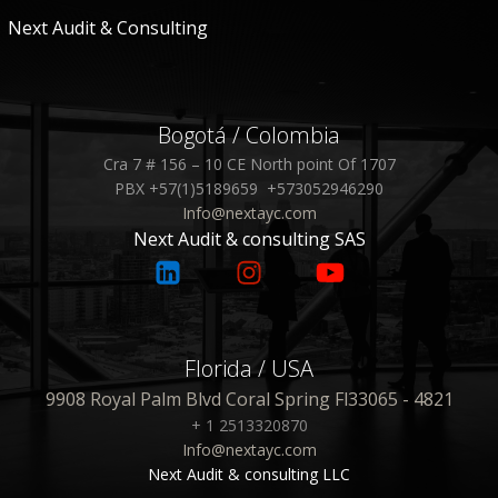
Next Audit & Consulting
Bogotá / Colombia
Cra 7 # 156 – 10 CE North point Of 1707
PBX +57(1)5189659 +573052946290
Info@nextayc.com
Next Audit & consulting SAS
Florida / USA
9908 Royal Palm Blvd Coral Spring Fl33065 - 4821
+ 1 2513320870
Info@nextayc.com
Next Audit & consulting LLC