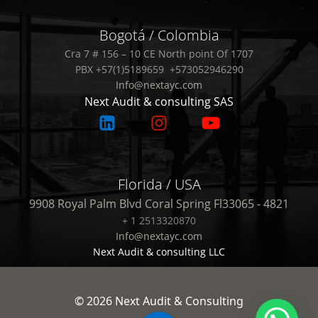
Bogotá / Colombia
Cra 7 # 156 – 10 CE North point Of 1707
PBX +57(1)5189659 +573052946290
Info@nextayc.com
Next Audit & consulting SAS
Florida / USA
9908 Royal Palm Blvd Coral Spring Fl33065 - 4821
+ 1 2513320870
Info@nextayc.com
Next Audit & consulting LLC
© 2026 Next Audit & Consulting