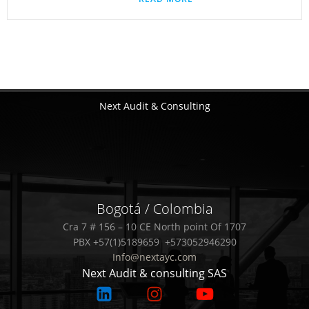
Next Audit & Consulting
Bogotá / Colombia
Cra 7 # 156 – 10 CE North point Of 1707
PBX +57(1)5189659 +573052946290
Info@nextayc.com
Next Audit & consulting SAS