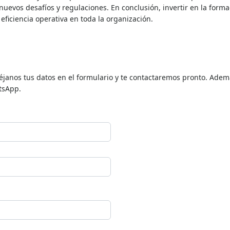
no solo ayudará a prevenir incidentes costosos, sino que también 
nuevos desafíos y regulaciones. En conclusión, invertir en la form
ficiencia operativa en toda la organización.
déjanos tus datos en el formulario y te contactaremos pronto. Adem
tsApp.