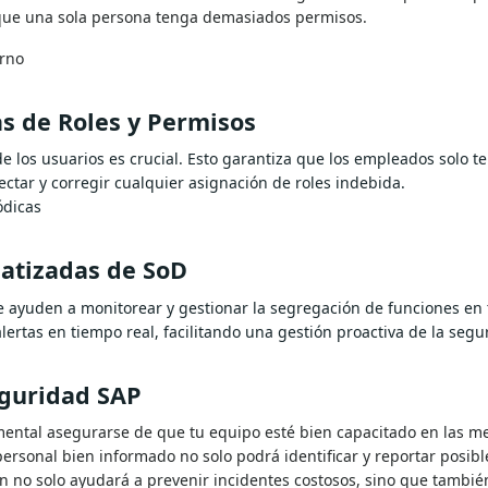
r que una sola persona tenga demasiados permisos.
rno
as de Roles y Permisos
isos de los usuarios es crucial. Esto garantiza que los emp
egulares ayudan a detectar y corregir cualquier asignación d
sPeriódicas
matizadas de SoD
que ayuden a monitorear y gestionar la segregación de fu
os de roles y proporcionar alertas en tiempo real, facilitan
eguridad SAP
damental asegurarse de que tu equipo esté bien capacitado en las m
ersonal bien informado no solo podrá identificar y reportar posibl