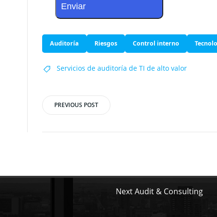
Auditoría
Riesgos
Control interno
Tec
Servicios de auditoría de TI de alto valor
PREVIOUS POST
Post
navigation
Next Audit & Consulting