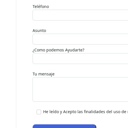
Deja
este
Teléfono
campo
en
blanco,
Asunto
por
favor.
¿Como podemos Ayudarte?
Tu mensaje
He leído y Acepto las finalidades del uso d