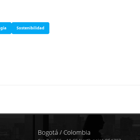
nología
Sostenibilidad
Post
navigation
Bogotá / Colombia