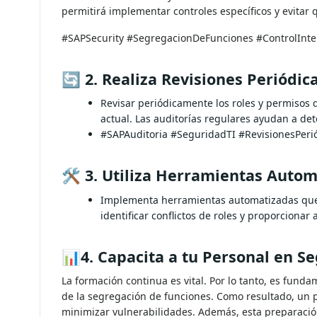
permitirá implementar controles específicos y evita
#SAPSecurity #SegregacionDeFunciones #ControlInte
🔄
2. Realiza Revisiones Periódic
Revisar periódicamente los roles y perm
para su trabajo actual. Las auditorías r
#SAPAuditoria #SeguridadTI #Revisione
🛠️
3. Utiliza Herramientas Auto
Implementa herramientas automatizadas 
herramientas pueden identificar conflict
📊
4. Capacita a tu Personal en S
La formación continua es vital. Por lo tanto, es fun
de la segregación de funciones. Como resultado, un p